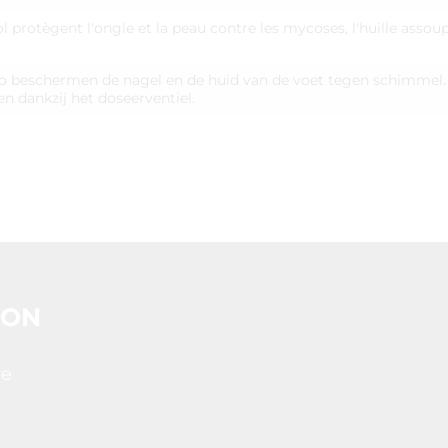
l protègent l'ongle et la peau contre les mycoses, l'huille assoup
o beschermen de nagel en de huid van de voet tegen schimmel. D
n dankzij het doseerventiel.
OON
re