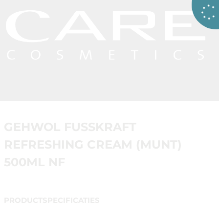
GEHWOL FUSSKRAFT
REFRESHING CREAM (MUNT)
500ML NF
PRODUCTSPECIFICATIES