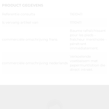
PRODUCT GEGEVENS
Referentie consulta
11610411
Is vervang artikel van
11110411
Baume rafraîchissant
pour les pieds -
commerciële omschrijving frans
fraîcheur mentholée -
pénétrant
immédiatement.
Verkoelende
voetbalsem met
commerciële omschrijving nederlands
pepermuntlotion die
direct intrekt.