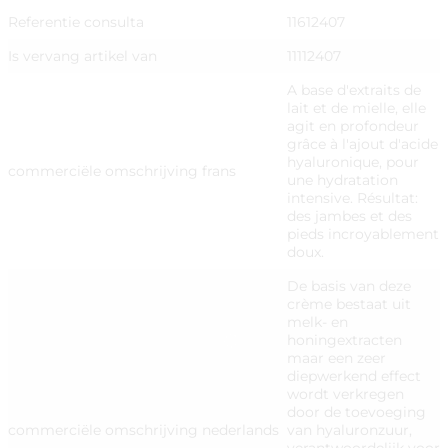
Referentie consulta
11612407
Is vervang artikel van
11112407
A base d'extraits de
lait et de mielle, elle
agit en profondeur
grâce à l'ajout d'acide
hyaluronique, pour
commerciële omschrijving frans
une hydratation
intensive. Résultat:
des jambes et des
pieds incroyablement
doux.
De basis van deze
crème bestaat uit
melk- en
honingextracten
maar een zeer
diepwerkend effect
wordt verkregen
door de toevoeging
commerciële omschrijving nederlands
van hyaluronzuur,