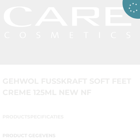
GEHWOL FUSSKRAFT SOFT FEET
CREME 125ML NEW NF
PRODUCTSPECIFICATIES
PRODUCT GEGEVENS