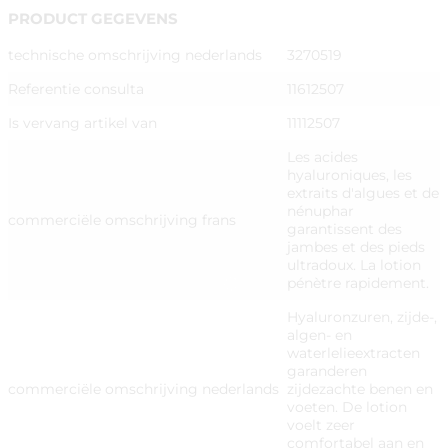
PRODUCT GEGEVENS
technische omschrijving nederlands
3270519
Referentie consulta
11612507
Is vervang artikel van
11112507
Les acides
hyaluroniques, les
extraits d'algues et de
nénuphar
commerciële omschrijving frans
garantissent des
jambes et des pieds
ultradoux. La lotion
pénètre rapidement.
Hyaluronzuren, zijde-,
algen- en
waterlelieextracten
garanderen
commerciële omschrijving nederlands
zijdezachte benen en
voeten. De lotion
voelt zeer
comfortabel aan en