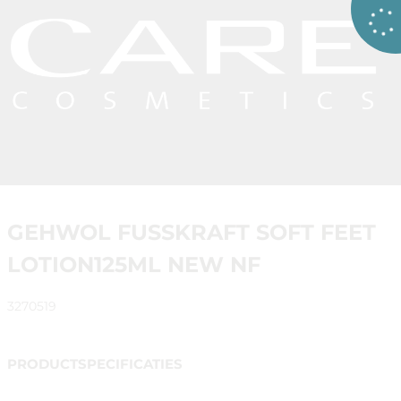
GEHWOL FUSSKRAFT SOFT FEET
LOTION125ML NEW NF
3270519
PRODUCTSPECIFICATIES