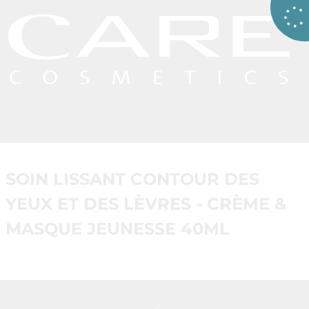
SOIN LISSANT CONTOUR DES
YEUX ET DES LÈVRES - CRÈME &
MASQUE JEUNESSE 40ML